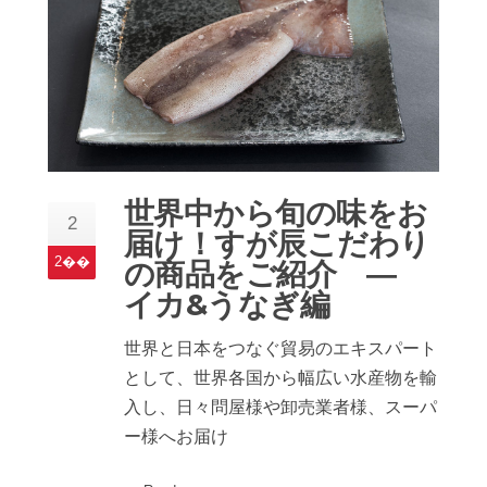
世界中から旬の味をお
2
届け！すが辰こだわり
2��
の商品をご紹介 ―
イカ&うなぎ編
世界と日本をつなぐ貿易のエキスパート
として、世界各国から幅広い水産物を輸
入し、日々問屋様や卸売業者様、スーパ
ー様へお届け